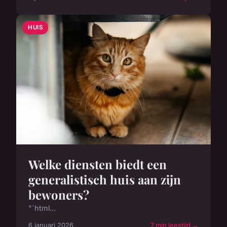
HUIS
Welke diensten biedt een
generalistisch huis aan zijn
bewoners?
"`html...
6 januari 2026
7 min leestijd →