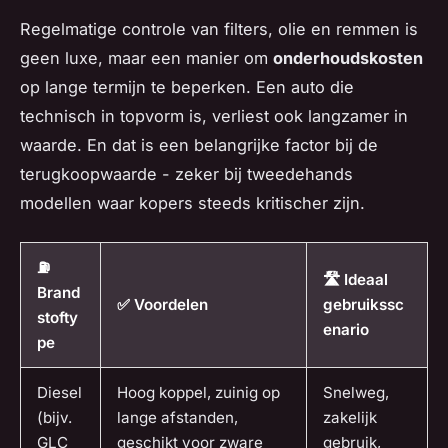
Regelmatige controle van filters, olie en remmen is
geen luxe, maar een manier om
onderhoudskosten
op lange termijn te beperken. Een auto die
technisch in topvorm is, verliest ook langzamer in
waarde. En dat is een belangrijke factor bij de
terugkoopwaarde - zeker bij tweedehands
modellen waar kopers steeds kritischer zijn.
⛽
🛣️ Ideaal
Brand
✅ Voordelen
gebruikssc
stofty
enario
pe
Diesel
Hoog koppel, zuinig op
Snelweg,
(bijv.
lange afstanden,
zakelijk
GLC
geschikt voor zware
gebruik,