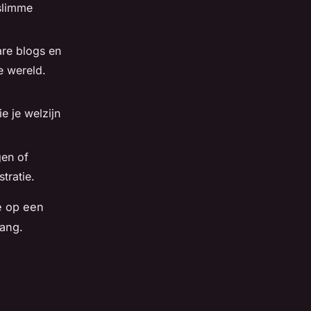
slimme
re blogs en
e wereld.
e je welzijn
gen of
tratie.
je op een
gang.