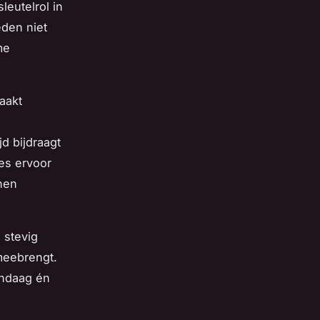
leutelrol in
eden niet
me
aakt
jd bijdraagt
es ervoor
nen
 stevig
 meebrengt.
andaag én