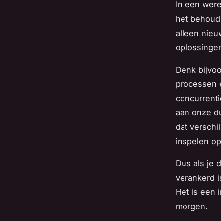
In een werel
het behoud 
alleen nie
oplossinge
Denk bijvoo
processen e
concurrentie
aan onze d
dat verschi
inspelen op
Dus als je 
verankerd i
Het is een 
morgen.