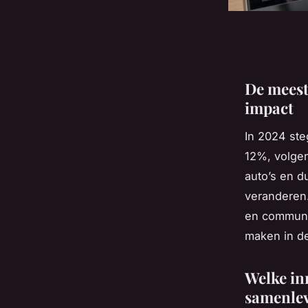
De meest
impact
In 2024 ste
12%, volgen
auto’s en d
veranderen.
en communic
maken in d
Welke in
samenle