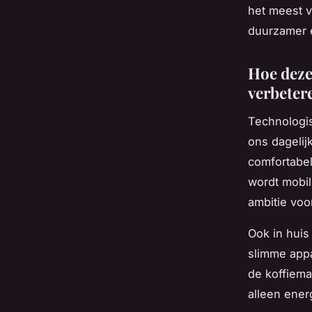
het meest 
duurzamer e
Hoe deze
verbeter
Technologis
ons dagelij
comfortabel
wordt mobil
ambitie voo
Ook in huis
slimme appa
de koffiema
alleen ener