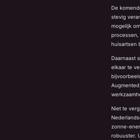
De komende
stevig ver
mogelijk om
processen,
huisartsen 
Daarnaast s
elkaar te v
bijvoorbeel
Augmented r
werkzaamhed
Niet te ver
Nederlandse
zonne-ener
robuuster. 