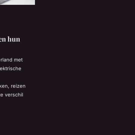
 en hun
erland met
ektrische
ken, reizen
e verschil