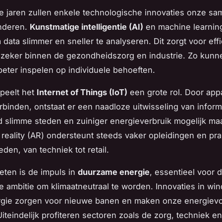
 jaren zullen enkele technologische innovaties onze sa
anderen.
Kunstmatige intelligentie (AI)
en machine learnin
 data slimmer en sneller te analyseren. Dit zorgt voor eff
 zeker binnen de gezondheidszorg en industrie. Zo kunn
beter inspelen op individuele behoeften.
peelt het
Internet of Things (IoT)
een grote rol. Door app
erbinden, ontstaat er een naadloze uitwisseling van inform
d slimme steden en zuiniger energieverbruik mogelijk maa
eality (AR) ondersteunt steeds vaker opleidingen en pra
en, van techniek tot retail.
geten is de impuls in
duurzame energie
, essentieel voor 
 ambitie om klimaatneutraal te worden. Innovaties in win
gie zorgen voor nieuwe banen en maken onze energievo
Uiteindelijk profiteren sectoren zoals de zorg, techniek e