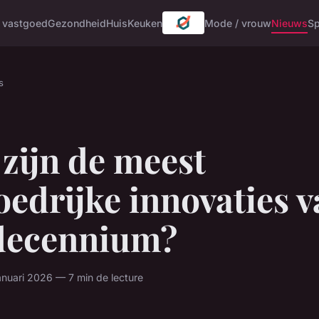
/ vastgoed
Gezondheid
Huis
Keuken
Mode / vrouw
Nieuws
Sp
s
zijn de meest
oedrijke innovaties 
 decennium?
anuari 2026 — 7 min de lecture