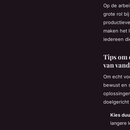
Op de arbei
grote rol b
productieve
maken het l
iedereen d
Tips om o
van van
Om echt voo
bewust en s
oplossingen
doelgericht
Kies du
langere 