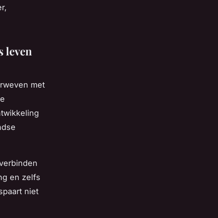
r,
s leven
verweven met
je
ntwikkeling
andse
 verbinden
ng en zelfs
paart niet