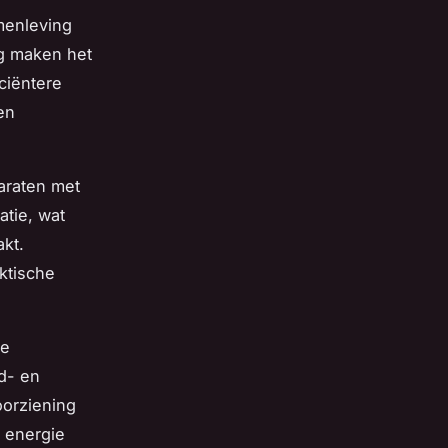
menleving
g maken het
iciëntere
en
araten met
atie, wat
kt.
ktische
de
d- en
orziening
n energie