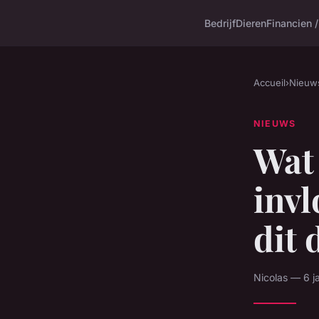
Bedrijf
Dieren
Financien 
Accueil
›
Nieuw
NIEUWS
Wat 
invl
dit
Nicolas — 6 j