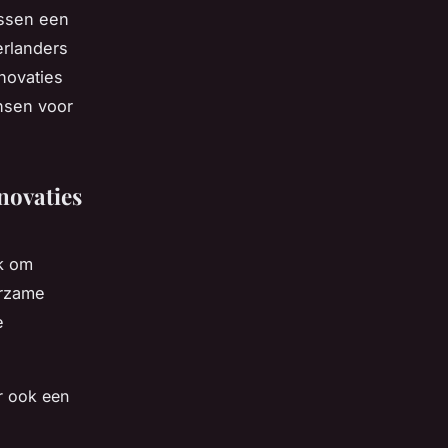
essen een
erlanders
novaties
nsen voor
nnovaties
jk om
rzame
e
ar ook een